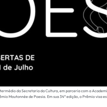
 intermédio da Secretaria da Cultura, em parceria com a Academi
êmio Moutonnée de Poesia. Em sua 34ª edição, o Prêmio visa esti