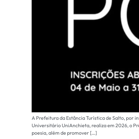
A Prefeitura da Estância Turística de Salto, por
Universitário UniAnchieta, realiza em 2026, o Pr
poesia, além de promover […]