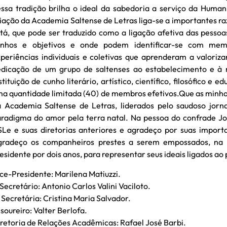
ssa tradição brilha o ideal da sabedoria a serviço da Human
iação da Academia Saltense de Letras liga-se a importantes raz
tá, que pode ser traduzido como a ligação afetiva das pessoa
onhos e objetivos e onde podem identificar-se com memó
periências individuais e coletivas que aprenderam a valoriz
edicação de um grupo de saltenses ao estabelecimento e à
stituição de cunho literário, artístico, científico, filosófico 
a quantidade limitada (40) de membros efetivos.Que as minhas
 Academia Saltense de Letras, liderados pelo saudoso jornal
radigma do amor pela terra natal. Na pessoa do confrade Joã
Le e suas diretorias anteriores e agradeço por suas import
gradeço os companheiros prestes a serem empossados, na
esidente por dois anos, para representar seus ideais ligados ao 
ce-Presidente: Marilena Matiuzzi.
 Secretário: Antonio Carlos Valini Vaciloto.
 Secretária: Cristina Maria Salvador.
soureiro: Valter Berlofa.
retoria de Relações Acadêmicas: Rafael José Barbi.