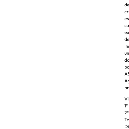
de
cr
es
s
ex
d
in
um
da
pa
AS
A
pr
Vi
1º
2ª
Te
Di