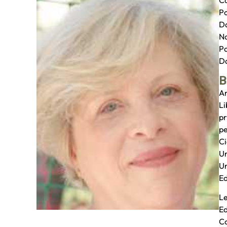
Ca
Po
Da
Na
Pa
Da
B
An
Li
pr
pe
Ci
Un
Un
Ed
Le
E
Co