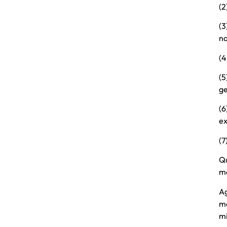
(2
(3
na
(4
(5
ge
(6
ex
(7
Qu
m
A
me
mi