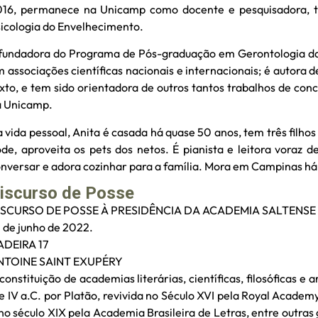
016, permanece na Unicamp como docente e pesquisadora, 
icologia do Envelhecimento.
fundadora do Programa de Pós-graduação em Gerontologia da 
 associações científicas nacionais e internacionais; é autora d
xto, e tem sido orientadora de outros tantos trabalhos de c
a Unicamp.
 vida pessoal, Anita é casada há quase 50 anos, tem três filho
de, aproveita os pets dos netos. É pianista e leitora voraz 
nversar e adora cozinhar para a família. Mora em Campinas há
iscurso de Posse
ISCURSO DE POSSE À PRESIDÊNCIA DA ACADEMIA SALTENSE
 de junho de 2022.
ADEIRA 17
NTOINE SAINT EXUPÉRY
constituição de academias literárias, científicas, filosóficas e
e IV a.C. por Platão, revivida no Século XVI pela Royal Academ
no século XIX pela Academia Brasileira de Letras, entre outr