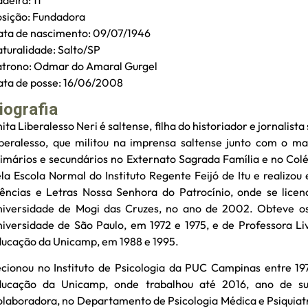
deira: 11
sição: Fundadora
ta de nascimento: 09/07/1946
turalidade: Salto/SP
trono: Odmar do Amaral Gurgel
ta de posse: 16/06/2008
iografia
ita Liberalesso Neri é saltense, filha do historiador e jornalist
beralesso, que militou na imprensa saltense junto com o ma
imários e secundários no Externato Sagrada Família e no Col
la Escola Normal do Instituto Regente Feijó de Itu e realizou 
ências e Letras Nossa Senhora do Patrocínio, onde se lice
iversidade de Mogi das Cruzes, no ano de 2002. Obteve os 
iversidade de São Paulo, em 1972 e 1975, e de Professora Li
ucação da Unicamp, em 1988 e 1995.
cionou no Instituto de Psicologia da PUC Campinas entre 19
ducação da Unicamp, onde trabalhou até 2016, ano de su
laboradora, no Departamento de Psicologia Médica e Psiquiatr