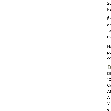
2
Ps
É 
em
te
n
Na
po
co
D
D
10
C
A
A 
V 
e 