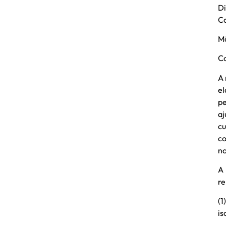
Di
Co
Mô
Co
A 
el
pe
aj
cu
co
no
A 
re
(1
is