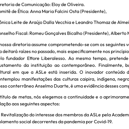
retoria de Comunicação: Eloy de Oliveira.
mitê de Ética: Anna Maria Falcini Osta (Presidente),
nica Leite de Araújo Dalla Vecchia e Leandro Thomaz de Alme
nselho Fiscal: Romeu Gonçalves Bicalho (Presidente), Alberto M
nossa diretoria assume comprometendo-se com os seguintes va
a deitará raízes no passado, mais especificamente nos princípio
lo fundador Ettore Liberalesso. Ao mesmo tempo, pretende i
ustamento da instituição ao contemporâneo. Finalmente, bu
ltural em que a ASLe está inserida. O inovador conteúdo d
ntemplou manifestações das culturas caipira, indígena, neg
sso conterrâneo Anselmo Duarte, é uma evidência desses com
título de metas, nós elegemos a continuidade e o aprimorame
lação aos seguintes aspectos:
) Revitalização do interesse dos membros da ASLe pela Academi
olamento social decorrentes da pandemia por Covid-19.