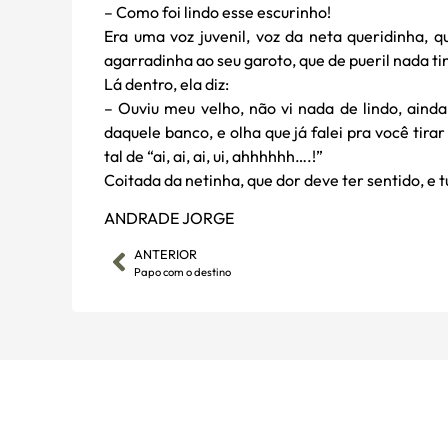
– Como foi lindo esse escurinho!
Era uma voz juvenil, voz da neta queridinha, 
agarradinha ao seu garoto, que de pueril nada ti
Lá dentro, ela diz:
– Ouviu meu velho, não vi nada de lindo, aind
daquele banco, e olha que já falei pra você tir
tal de “ai, ai, ai, ui, ahhhhhh….!”
Coitada da netinha, que dor deve ter sentido, e 
ANDRADE JORGE
ANTERIOR
Papo com o destino