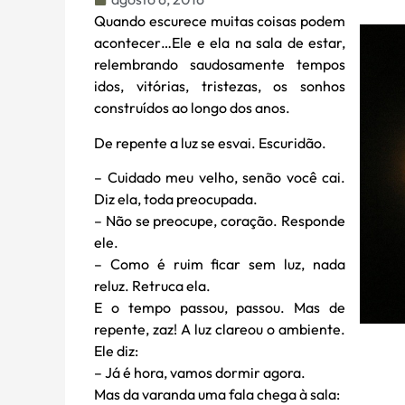
Quando escurece muitas coisas podem
acontecer…Ele e ela na sala de estar,
relembrando saudosamente tempos
idos, vitórias, tristezas, os sonhos
construídos ao longo dos anos.
De repente a luz se esvai. Escuridão.
– Cuidado meu velho, senão você cai.
Diz ela, toda preocupada.
– Não se preocupe, coração. Responde
ele.
– Como é ruim ficar sem luz, nada
reluz. Retruca ela.
E o tempo passou, passou. Mas de
repente, zaz! A luz clareou o ambiente.
Ele diz:
– Já é hora, vamos dormir agora.
Mas da varanda uma fala chega à sala: