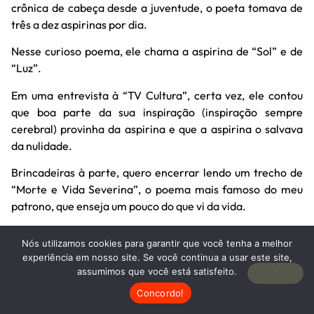
crônica de cabeça desde a juventude, o poeta tomava de
três a dez aspirinas por dia.
Nesse curioso poema, ele chama a aspirina de “Sol” e de
“Luz”.
Em uma entrevista à “TV Cultura”, certa vez, ele contou
que boa parte da sua inspiração (inspiração sempre
cerebral) provinha da aspirina e que a aspirina o salvava
da nulidade.
Brincadeiras à parte, quero encerrar lendo um trecho de
“Morte e Vida Severina”, o poema mais famoso do meu
patrono, que enseja um pouco do que vi da vida.
“…E não há melhor resposta
Nós utilizamos cookies para garantir que você tenha a melhor
experiência em nosso site. Se você continua a usar este site,
que o espetáculo da vida:
assumimos que você está satisfeito.
vê-la desfiar seu fio,
Concordo!
que também se chama vida,