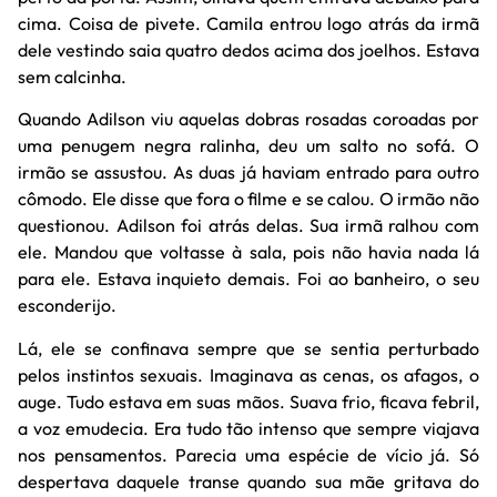
cima. Coisa de pivete. Camila entrou logo atrás da irmã
dele vestindo saia quatro dedos acima dos joelhos. Estava
sem calcinha.
Quando Adilson viu aquelas dobras rosadas coroadas por
uma penugem negra ralinha, deu um salto no sofá. O
irmão se assustou. As duas já haviam entrado para outro
cômodo. Ele disse que fora o filme e se calou. O irmão não
questionou. Adilson foi atrás delas. Sua irmã ralhou com
ele. Mandou que voltasse à sala, pois não havia nada lá
para ele. Estava inquieto demais. Foi ao banheiro, o seu
esconderijo.
Lá, ele se confinava sempre que se sentia perturbado
pelos instintos sexuais. Imaginava as cenas, os afagos, o
auge. Tudo estava em suas mãos. Suava frio, ficava febril,
a voz emudecia. Era tudo tão intenso que sempre viajava
nos pensamentos. Parecia uma espécie de vício já. Só
despertava daquele transe quando sua mãe gritava do