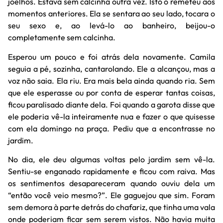
joelhos. Estava sem calcinha outra vez. Isto o remeteu aos
momentos anteriores. Ela se sentara ao seu lado, tocara o
seu sexo e, ao levá-lo ao banheiro, beijou-o
completamente sem calcinha.
Esperou um pouco e foi atrás dela novamente. Camila
seguia a pé, sozinha, cantarolando. Ele a alcançou, mas a
voz não saia. Ela riu. Era mais bela ainda quando ria. Sem
que ele esperasse ou por conta de esperar tantas coisas,
ficou paralisado diante dela. Foi quando a garota disse que
ele poderia vê-la inteiramente nua e fazer o que quisesse
com ela domingo na praça. Pediu que a encontrasse no
jardim.
No dia, ele deu algumas voltas pelo jardim sem vê-la.
Sentiu-se enganado rapidamente e ficou com raiva. Mas
os sentimentos desapareceram quando ouviu dela um
“então você veio mesmo?”. Ele gaguejou que sim. Foram
sem demora à parte detrás do chafariz, que tinha uma vala
onde poderiam ficar sem serem vistos. Não havia muita