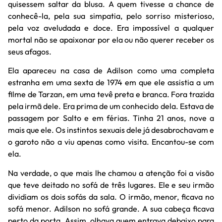
quisessem saltar da blusa. A quem tivesse a chance de
conhecê-la, pela sua simpatia, pelo sorriso misterioso,
pela voz aveludada e doce. Era impossível a qualquer
mortal não se apaixonar por ela ou não querer receber os
seus afagos.
Ela apareceu na casa de Adilson como uma completa
estranha em uma sexta de 1974 em que ele assistia a um
filme de Tarzan, em uma tevê preta e branca. Fora trazida
pela irmã dele. Era prima de um conhecido dela. Estava de
passagem por Salto e em férias. Tinha 21 anos, nove a
mais que ele. Os instintos sexuais dele já desabrochavam e
o garoto não a viu apenas como visita. Encantou-se com
ela.
Na verdade, o que mais lhe chamou a atenção foi a visão
que teve deitado no sofá de três lugares. Ele e seu irmão
dividiam os dois sofás da sala. O irmão, menor, ficava no
sofá menor. Adilson no sofá grande. A sua cabeça ficava
perto da porta. Assim, olhava quem entrava debaixo para