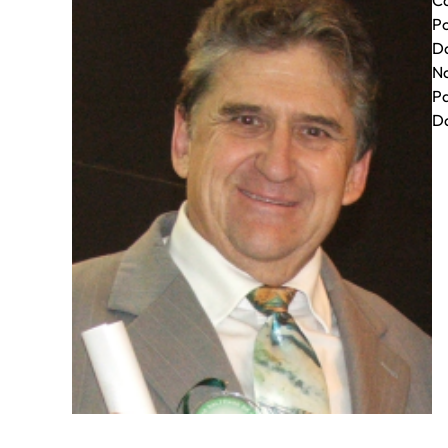
Ca
Po
Da
Na
Pa
Da