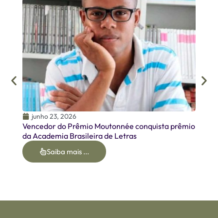
junh
Homen
Oirme
junho 23, 2026
Vencedor do Prêmio Moutonnée conquista prêmio
da Academia Brasileira de Letras
Saiba mais ...