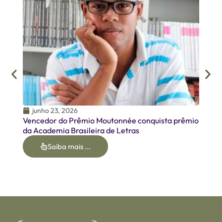
junh
Homen
Oirme
junho 23, 2026
Vencedor do Prêmio Moutonnée conquista prêmio
da Academia Brasileira de Letras
Saiba mais ...