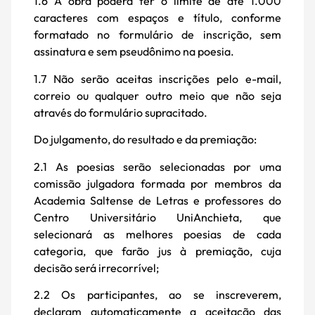
1.6 A obra poderá ter o limite de até 1.000
caracteres com espaços e título, conforme
formatado no formulário de inscrição, sem
assinatura e sem pseudônimo na poesia.
1.7 Não serão aceitas inscrições pelo e-mail,
correio ou qualquer outro meio que não seja
através do formulário supracitado.
Do julgamento, do resultado e da premiação:
2.1 As poesias serão selecionadas por uma
comissão julgadora formada por membros da
Academia Saltense de Letras e professores do
Centro Universitário UniAnchieta, que
selecionará as melhores poesias de cada
categoria, que farão jus à premiação, cuja
decisão será irrecorrível;
2.2 Os participantes, ao se inscreverem,
declaram automaticamente a aceitação das