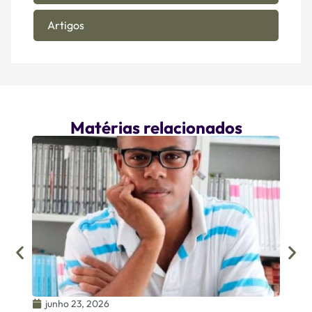
Artigos
Matérias relacionados
junh
Homen
Oirme
junho 23, 2026