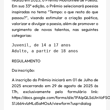
realiza em 2025, o Prêmio Moutonnée de Poesia.
Em sua 33ª edição, o Prêmio selecionará poesias
inspiradas no tema “Tempo: o que resta do que
passou?”, visando estimular a criação poética,
valorizar e divulgar a poesia, além de promover o
surgimento de novos talentos, nas seguintes
categorias:
Juvenil, de 14 a 17 anos

Adulto, a partir de 18 anos
REGULAMENTO
Da inscrição:
A inscrição do Prêmio iniciará em 01 de Julho de
2025 encerrando em 29 de agosto de 2025 às
17h, exclusivamente pelo formulário link:
https://docs.google.com/forms/d/e/1FAIpQLSdJln
S1J664vIzMLd5aMOsA/viewform?usp=dialog