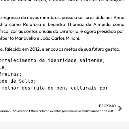
do ingresso de novos membros, passa a ser presidido por Anna
cchia como Relatora e Leandro Thomaz de Almeida como
scalizar as contas anuais da Diretoria, é agora presidido por
erto Manavello e João Carlos Milioni.
sso, falecido em 2012, elencou as metas de sua futura gestão:
ortalecimento da identidade saltense;

e;

reiras;

de de Salto;

 melhor desfrute de bens culturais por 
PRÓXIMO
Palestra do escritor Pedro Bandeira marcará lançamento da Semana Ettore
5ª Semana Ettore retoma eventos presenciais e exalta identidade cultural