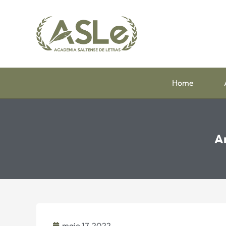
Home
An
maio 17, 2022