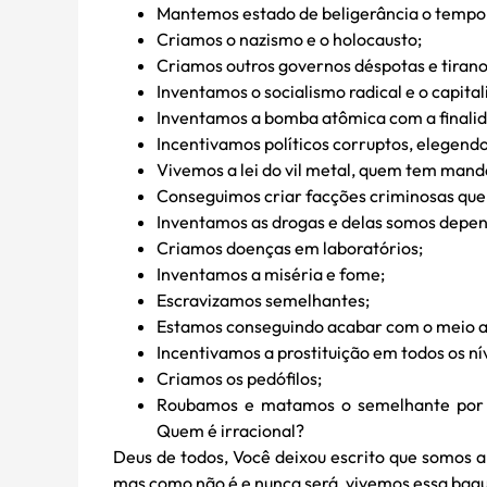
Mantemos estado de beligerância o tempo
Criamos o nazismo e o holocausto;
Criamos outros governos déspotas e tirano
Inventamos o socialismo radical e o capita
Inventamos a bomba atômica com a finali
Incentivamos políticos corruptos, elegend
Vivemos a lei do vil metal, quem tem mand
Conseguimos criar facções criminosas que
Inventamos as drogas e delas somos depend
Criamos doenças em laboratórios;
Inventamos a miséria e fome;
Escravizamos semelhantes;
Estamos conseguindo acabar com o meio 
Incentivamos a prostituição em todos os nív
Criamos os pedófilos;
Roubamos e matamos o semelhante por pr
Quem é irracional?
Deus de todos, Você deixou escrito que somos
mas como não é e nunca será, vivemos essa bag