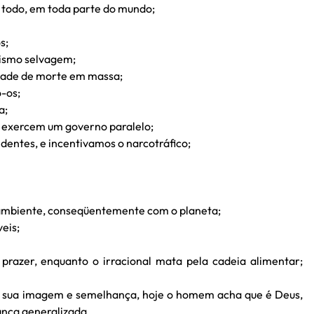
 todo, em toda parte do mundo;
s;
lismo selvagem;
dade de morte em massa;
o-os;
a;
 exercem um governo paralelo;
entes, e incentivamos o narcotráfico;
ambiente, conseqüentemente com o planeta;
eis;
azer, enquanto o irracional mata pela cadeia alimentar;
 a sua imagem e semelhança, hoje o homem acha que é Deus,
unça generalizada.