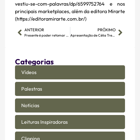
vestiu-se-com-palavras/dp/6599752764 e nos
principais marketplaces, além da editora Mirarte
(https://editoramirarte.com.br/)
ANTERIOR
PRÓXIMO
Presente é poder retomar minhas atividades, diz Cristina Salvador
Apresentação de Célia Trettel na ASLe
Categorias
Vídeos
Palestras
Notícias
Leituras Inspiradoras
Clipping