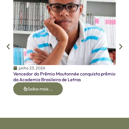
junh
Homen
Oirme
junho 23, 2026
Vencedor do Prêmio Moutonnée conquista prêmio
da Academia Brasileira de Letras
Saiba mais ...