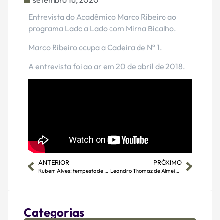
setembro 16, 2020
Entrevista do Acadêmico Marco Ribeiro ao
programa Lado a Lado com Mirna Bicalho.
Marco Ribeiro ocupa a Cadeira de Nº 1.
A entrevista foi ao ar em 20 de abril de 2018.
ANTERIOR
PRÓXIMO
Rubem Alves: tempestade e bonança no pensamento protestante brasileiro
Leandro Thomaz de Almeida fala sobre Fundamentalismo Religioso ao Lado a Lado, com Mirna Bicalho
Categorias