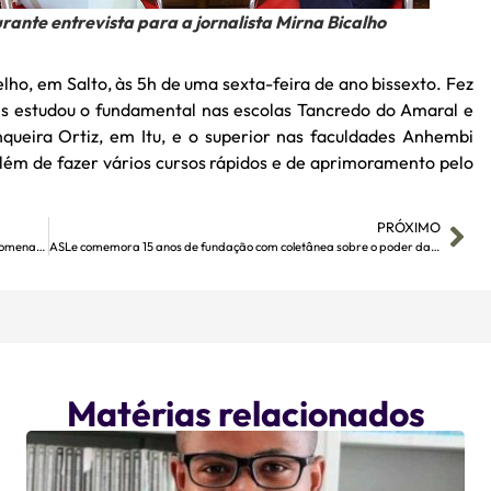
rante entrevista para a jornalista Mirna Bicalho
ho, em Salto, às 5h de uma sexta-feira de ano bissexto. Fez
is estudou o fundamental nas escolas Tancredo do Amaral e
queira Ortiz, em Itu, e o superior nas faculdades Anhembi
lém de fazer vários cursos rápidos e de aprimoramento pelo
PRÓXIMO
Escritora se divide entre próximo livro e prêmio que este ano homenageará o pai
ASLe comemora 15 anos de fundação com coletânea sobre o poder da palavra
Matérias relacionados