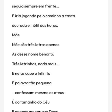
seguia sempre em frente…
E iria jogando pelo caminho a casca
dourada e inútil das horas.
Mãe
Mãe são três letras apenas
As desse nome bendito:
Três letrinhas, nada mais…
E nelas cabe o Infinito
E palavra tão pequena
– confessam mesmo os ateus –
É do tamanho do Céu
E apenas menor que Deus…