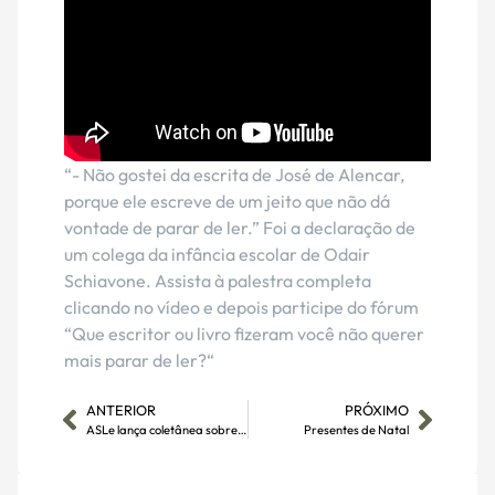
“- Não gostei da escrita de José de Alencar,
porque ele escreve de um jeito que não dá
vontade de parar de ler.” Foi a declaração de
um colega da infância escolar de Odair
Schiavone. Assista à palestra completa
clicando no vídeo e depois participe do fórum
“Que escritor ou livro fizeram você não querer
mais parar de ler?“
ANTERIOR
PRÓXIMO
ASLe lança coletânea sobre encantos da história de Salto
Presentes de Natal