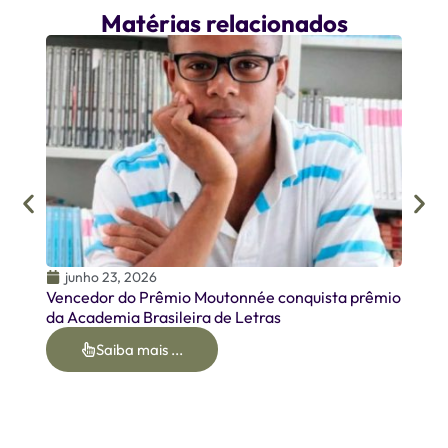
Matérias relacionados
junh
Homen
Oirme
junho 23, 2026
Vencedor do Prêmio Moutonnée conquista prêmio
da Academia Brasileira de Letras
Saiba mais ...