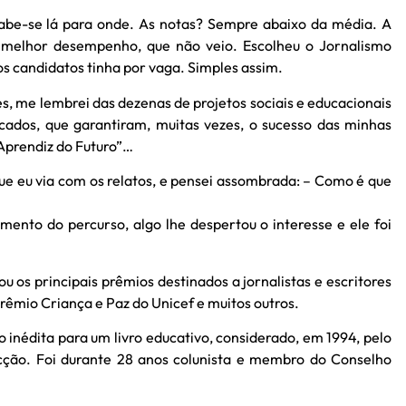
, sabe-se lá para onde. As notas? Sempre abaixo da média. A
um melhor desempenho, que não veio. Escolheu o Jornalismo
s candidatos tinha por vaga. Simples assim.
s, me lembrei das dezenas de projetos sociais e educacionais
licados, que garantiram, muitas vezes, o sucesso das minhas
“Aprendiz do Futuro”…
que eu via com os relatos, e pensei assombrada: – Como é que
ento do percurso, algo lhe despertou o interesse e ele foi
os principais prêmios destinados a jornalistas e escritores
rêmio Criança e Paz do Unicef e muitos outros.
nédita para um livro educativo, considerado, em 1994, pelo
icção. Foi durante 28 anos colunista e membro do Conselho