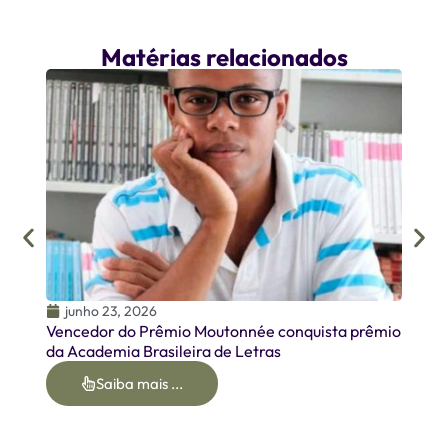
Matérias relacionados
junh
Homen
Oirme
junho 23, 2026
Vencedor do Prêmio Moutonnée conquista prêmio
da Academia Brasileira de Letras
Saiba mais ...