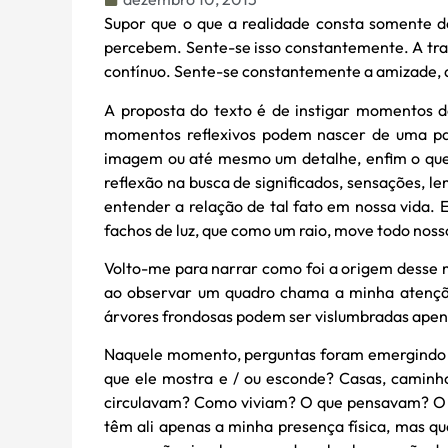
Supor que o que a realidade consta somente de
percebem. Sente-se isso constantemente. A tr
contínuo. Sente-se constantemente a amizade, a
A proposta do texto é de instigar momentos d
momentos reflexivos podem nascer de uma pala
imagem ou até mesmo um detalhe, enfim o que 
reflexão na busca de significados, sensações, 
entender a relação de tal fato em nossa vida.
fachos de luz, que como um raio, move todo nos
Volto-me para narrar como foi a origem desse m
ao observar um quadro chama a minha atenção
árvores frondosas podem ser vislumbradas apena
Naquele momento, perguntas foram emergindo s
que ele mostra e / ou esconde? Casas, caminhos
circulavam? Como viviam? O que pensavam? O q
têm ali apenas a minha presença física, mas 