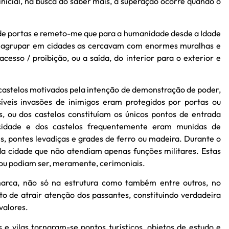
inicial, na busca do saber mais, a superação ocorre quando o
o de portas e remeto-me que para a humanidade desde a Idade
se agrupar em cidades as cercavam com enormes muralhas e
cesso / proibição, ou a saída, do interior para o exterior e
castelos motivados pela intenção de demonstração de poder,
íveis invasões de inimigos eram protegidos por portas ou
s, ou dos castelos constituíam os únicos pontos de entrada
cidade e dos castelos frequentemente eram munidas de
es, pontes levadiças e grades de ferro ou madeira. Durante o
da cidade que não atendiam apenas funções militares. Estas
ou podiam ser, meramente, cerimoniais.
arca, não só na estrutura como também entre outros, no
uito de atrair atenção dos passantes, constituindo verdadeira
valores.
 e vilas tornaram-se pontos turísticos, objetos de estudo e