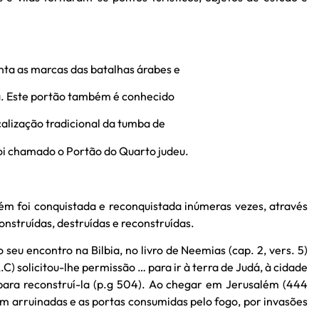
nta as marcas das batalhas árabes e
a. Este portão também é conhecido
alização tradicional da tumba de
foi chamado o Portão do Quarto judeu.
ém foi conquistada e reconquistada inúmeras vezes, através
onstruídas, destruídas e reconstruídas.
seu encontro na Bilbia, no livro de Neemias (cap. 2, vers. 5)
C) solicitou-lhe permissão … para ir à terra de Judá, à cidade
para reconstruí-la (p.g 504). Ao chegar em Jerusalém (444
am arruinadas e as portas consumidas pelo fogo, por invasões