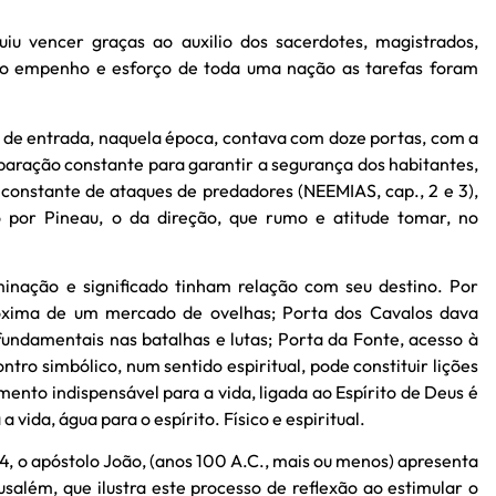
iu vencer graças ao auxilio dos sacerdotes, magistrados,
o empenho e esforço de toda uma nação as tarefas foram
 de entrada, naquela época, contava com doze portas, com a
eparação constante para garantir a segurança dos habitantes,
constante de ataques de predadores (NEEMIAS, cap., 2 e 3),
o por Pineau, o da direção, que rumo e atitude tomar, no
inação e significado tinham relação com seu destino. Por
óxima de um mercado de ovelhas; Porta dos Cavalos dava
undamentais nas batalhas e lutas; Porta da Fonte, acesso à
ro simbólico, num sentido espiritual, pode constituir lições
mento indispensável para a vida, ligada ao Espírito de Deus é
vida, água para o espírito. Físico e espiritual.
9-14, o apóstolo João, (anos 100 A.C., mais ou menos) apresenta
além, que ilustra este processo de reflexão ao estimular o