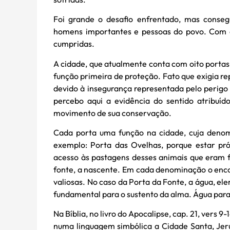
Foi grande o desafio enfrentado, mas consegu
homens importantes e pessoas do povo. Com 
cumpridas.
A cidade, que atualmente conta com oito portas
função primeira de proteção. Fato que exigia r
devido à insegurança representada pelo perigo 
percebo aqui a evidência do sentido atribuíd
movimento de sua conservação.
Cada porta uma função na cidade, cuja denom
exemplo: Porta das Ovelhas, porque estar pr
acesso às pastagens desses animais que eram f
fonte, a nascente. Em cada denominação o encont
valiosas. No caso da Porta da Fonte, a água, ele
fundamental para o sustento da alma. Água para a 
Na Bíblia, no livro do Apocalipse, cap. 21, vers 
numa linguagem simbólica a Cidade Santa, Jerus