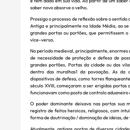
e tem dado em sua vida. Ao partir de um saber 
saber novo absorve o velho.
Prossigo o processo de reflexão sobre o sentid
Antiga e principalmente na Idade Média, ao 
grandes portas ou portões, que permitissem o a
vice–versa.
No período medieval, principalmente, enormes 
de necessidade de proteção e defesa de poss
grandes portões. Portas da cidade ou das vila
dentro das muralhas1 da povoação. As da 
dispositivos de defesa, como torres flanqueant
século XVIII, começaram a ser erigidas portas 
funcionavam como posto de controlo aduaneiro 
O poder dominante deixava nas portas sua m
registro de feitos heroicos, religiosos, com int
forma de doutrinação / dominação de ideias, de 
Atualmente, antigas portas de diversas cidades