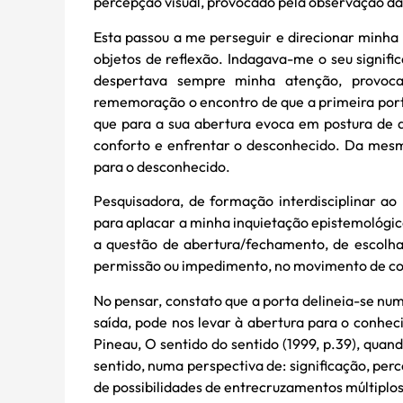
percepção visual, provocado pela observação da
Esta passou a me perseguir e direcionar minha 
objetos de reflexão. Indagava-me o seu signif
despertava sempre minha atenção, provocav
rememoração o encontro de que a primeira porta
que para a sua abertura evoca em postura de 
conforto e enfrentar o desconhecido. Da mes
para o desconhecido.
Pesquisadora, de formação interdisciplinar ao
para aplacar a minha inquietação epistemológica
a questão de abertura/fechamento, de escolha 
permissão ou impedimento, no movimento de c
No pensar, constato que a porta delineia-se nu
saída, pode nos levar à abertura para o conhe
Pineau, O sentido do sentido (1999, p.39), quan
sentido, numa perspectiva de: significação, pe
de possibilidades de entrecruzamentos múltiplos 