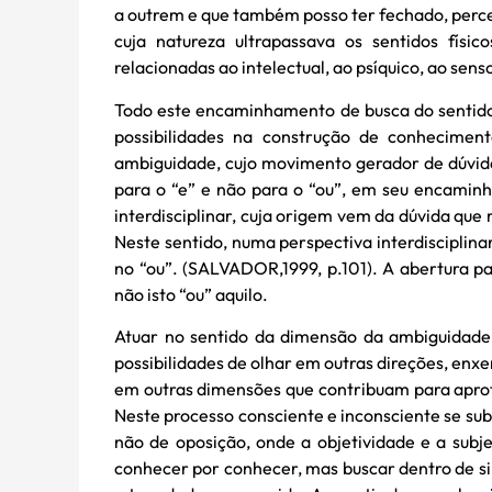
a outrem e que também posso ter fechado, perce
cuja natureza ultrapassava os sentidos físicos
relacionadas ao intelectual, ao psíquico, ao senso
Todo este encaminhamento de busca do sentido 
possibilidades na construção de conheciment
ambiguidade, cujo movimento gerador de dúvida
para o “e” e não para o “ou”, em seu encami
interdisciplinar, cuja origem vem da dúvida qu
Neste sentido, numa perspectiva interdisciplinar
no “ou”. (SALVADOR,1999, p.101). A abertura pa
não isto “ou” aquilo.
Atuar no sentido da dimensão da ambiguidade
possibilidades de olhar em outras direções, enxe
em outras dimensões que contribuam para aprof
Neste processo consciente e inconsciente se su
não de oposição, onde a objetividade e a subj
conhecer por conhecer, mas buscar dentro de si 