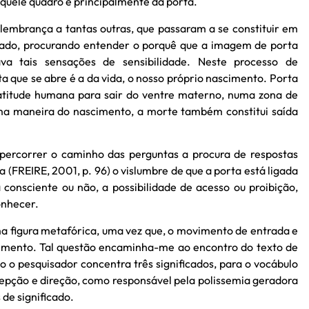
quele quadro e principalmente da porta.
lembrança a tantas outras, que passaram a se constituir em
icado, procurando entender o porquê que a imagem de porta
a tais sensações de sensibilidade. Neste processo de
 que se abre é a da vida, o nosso próprio nascimento. Porta
atitude humana para sair do ventre materno, numa zona de
ma maneira do nascimento, a morte também constitui saída
 percorrer o caminho das perguntas a procura de respostas
 (FREIRE, 2001, p. 96) o vislumbre de que a porta está ligada
consciente ou não, a possibilidade de acesso ou proibição,
onhecer.
ma figura metafórica, uma vez que, o movimento de entrada e
cimento. Tal questão encaminha-me ao encontro do texto de
do o pesquisador concentra três significados, para o vocábulo
rcepção e direção, como responsável pela polissemia geradora
de significado.