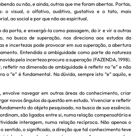
bendo ou não, e ainda, outras que me foram abertas. Portas,
: o visual, o olfativo, auditivo, gustativo e o tato, mais
rial, ao social e por que não ao espiritual.
da porta, e enxergá-la como passagem, do ir e vir a outras
o, na busca de superação, nos direciona aos estudos da
s e incertezas pode provocar em sua superação, a abertura
nhamento. Entendida a ambiguidade como parte da natureza
e movida pela incerteza procura a superação (FAZENDA, 1998).
, refletir na dimensão de ambiguidade é refletir no “e” e não
ra o “e” é fundamental. Na dúvida, sempre isto “e” aquilo, e
, envolve navegar em outras áreas do conhecimento, criar
rgar novos ângulos da questão em estudo. Vivenciar e refletir
undamento do objeto pesquisado, na busca de sua essência.
bordinam, são ligados entre si, numa relação compensatória e
etividade interagem, numa relação recíproca. Não apenas o
o sentido, o significado, a direção que tal conhecimento teve