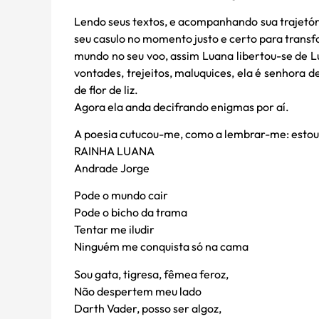
Lendo seus textos, e acompanhando sua trajetóri
seu casulo no momento justo e certo para trans
mundo no seu voo, assim Luana libertou-se de L
vontades, trejeitos, maluquices, ela é senhora de
de flor de liz.
Agora ela anda decifrando enigmas por aí.
A poesia cutucou-me, como a lembrar-me: estou a
RAINHA LUANA
Andrade Jorge
Pode o mundo cair
Pode o bicho da trama
Tentar me iludir
Ninguém me conquista só na cama
Sou gata, tigresa, fêmea feroz,
Não despertem meu lado
Darth Vader, posso ser algoz,