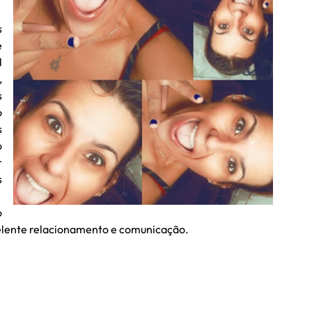
s
e
l
,
s
o
s
o
r
s
o
celente relacionamento e comunicação.