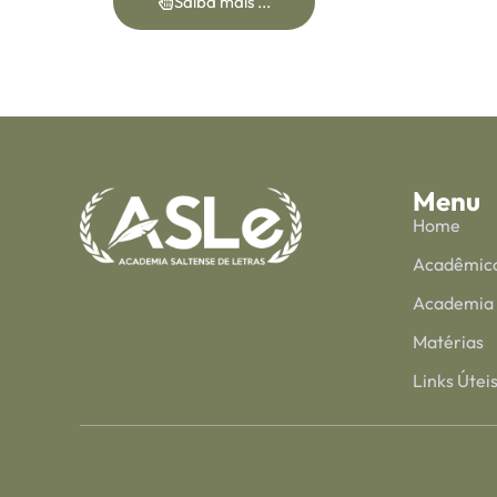
Saiba mais ...
Menu
Home
Acadêmic
Academia
Matérias
Links Útei