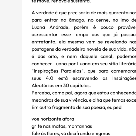
te move, renova e sustenta.
A verdade é que precisaria de mais quarenta no
para entrar no âmago, no cerne, no imo d
Luana Andrade, porém é pouco prováve
acrescentar esse tempo aos que já possuo
entretanto, ela mesma vem se revelando na
postagens da verdadeira novela de sua vida, nã
é das oito, e nem daquele canal, podemo
conhecer Luana por Luana em seu sítio literári
“Inspirações Paralelas”, que para comemora
seus 4.0 está escrevendo as Inspiraçõe
Aleatórias em 30 capítulos.
Perceba, como pai, agora que estou conhecend
meandros de sua vivência, e olha que temos ex
Em outro fragmento de sua poesia, eu pedi
voe horizonte afora
grite nas matas, montanhas
fale às flores, vá decifrando enigmas