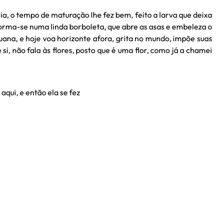
a, o tempo de maturação lhe fez bem, feito a larva que deixa
forma-se numa linda borboleta, que abre as asas e embeleza o
uana, e hoje voa horizonte afora, grita no mundo, impõe suas
 si, não fala às flores, posto que é uma flor, como já a chamei
qui, e então ela se fez