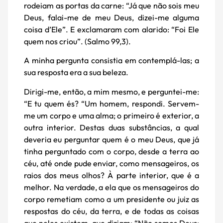
rodeiam as portas da carne: “Já que não sois meu
Deus, falai-me de meu Deus, dizei-me alguma
coisa d’Ele”. E exclamaram com alarido: “Foi Ele
quem nos criou”. (Salmo 99,3).
A minha pergunta consistia em contemplá-las; a
sua resposta era a sua beleza.
Dirigi-me, então, a mim mesmo, e perguntei-me:
“E tu quem és? “Um homem, respondi. Servem-
me um corpo e uma alma; o primeiro é exterior, a
outra interior. Destas duas substâncias, a qual
deveria eu perguntar quem é o meu Deus, que já
tinha perguntado com o corpo, desde a terra ao
céu, até onde pude enviar, como mensageiros, os
raios dos meus olhos? À parte interior, que é a
melhor. Na verdade, a ela que os mensageiros do
corpo remetiam como a um presidente ou juiz as
respostas do céu, da terra, e de todas as coisas
que neles existem, que diziam: “Não somos Deus;