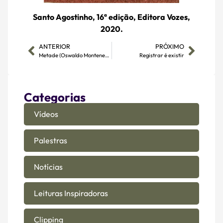
Santo Agostinho, 16ª edição, Editora Vozes,
2020.
ANTERIOR
PRÓXIMO
Metade (Oswaldo Montenegro), para minha metade, Mirna!
Registrar é existir
Categorias
Vídeos
Palestras
Notícias
Leituras Inspiradoras
Clipping