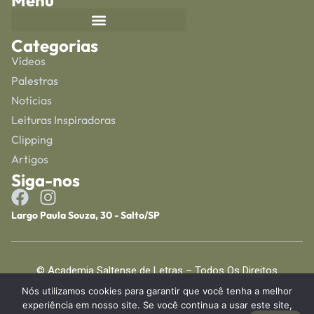
Menu
Categorias
Vídeos
Palestras
Notícias
Leituras Inspiradoras
Clipping
Artigos
Siga-nos
Largo Paula Souza, 30 - Salto/SP
© Academia Saltense de Letras – Todos Os Direitos
Reservados
Nós utilizamos cookies para garantir que você tenha a melhor
experiência em nosso site. Se você continua a usar este site,